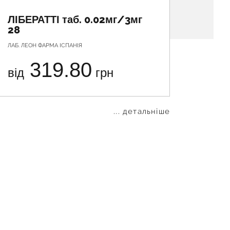
ЛІБЕРАТТІ таб. 0.02мг/3мг
ЄВРА
28
ЛАБ. ЛЕОН ФАРМА ІСПАНІЯ
ГЕДЕОН Р
319.80
від
грн
від
... детальніше