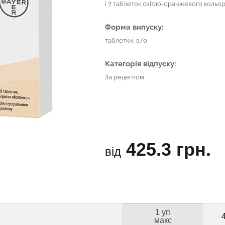
і 7 таблеток світло-оранжевого кольо
Форма випуску:
таблетки, в/о
Категорія відпуску:
За рецептом
425.3 грн.
від
1 уп
макс