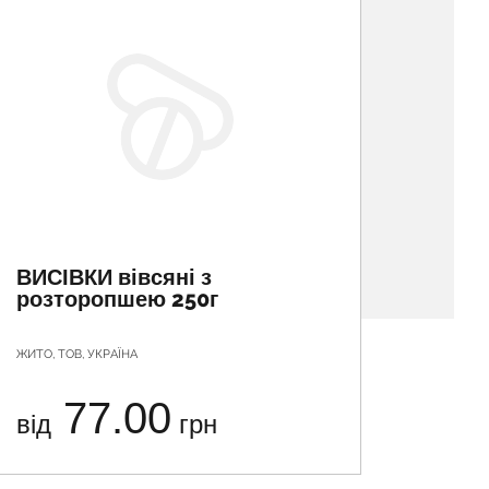
ВИСІВКИ вівсяні з
ВИСІВ
розторопшею 250г
псил
ЖИТО, ТОВ, УКРАЇНА
ЖИТО, ТО
77.00
від
грн
від