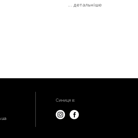
... детальніше
Синиця в:
.ua