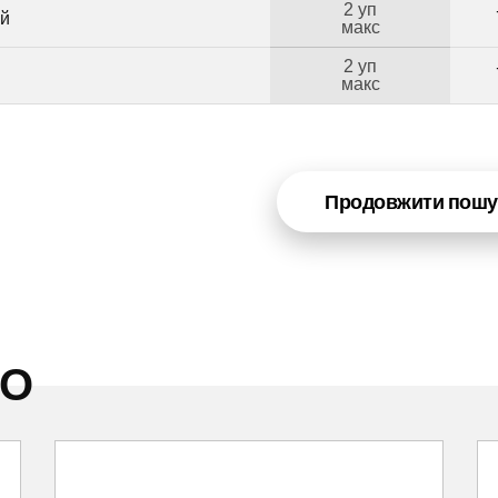
2 уп
ий
макс
2 уп
макс
Продовжити пошу
НО