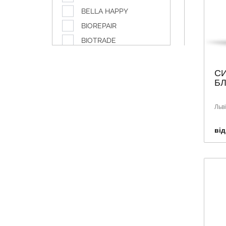
BELLA HAPPY
BIOREPAIR
BIOTRADE
BYPHASSE
CANPOL
СИ
БЛ
Caudalie
CURAPROX
Льв
DABUR
DISCREET
від
DOLIVA
DUCRAY
ETIAXIL
EUCERIN
GARDEX
GLAXO SMITH KLINE