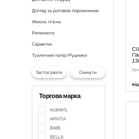
Догляд за ротовою порожниною
Жіноча гігієна
Репеленти
Серветки
СІ
Гі
Туалетний папір/Рушники
13
Аро
від
Торгова марка
ALWAYS
APIVITA
BABE
BELLA