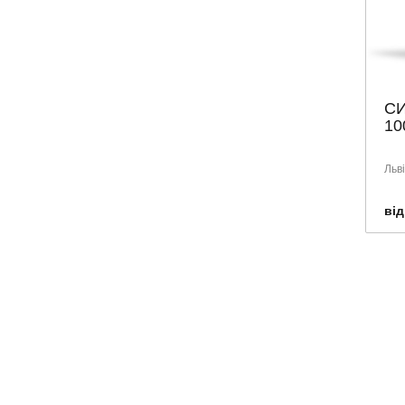
PRESIDENT
ROGeR & GaLLET
SENI
SENSODYNE
С
10
SKINORMIL
SMILE
Льв
SUPERFRESH
SVR
від
TEBODONT
TENA
URIAGE
VEGA
VICHY
VITIS
WELEDA