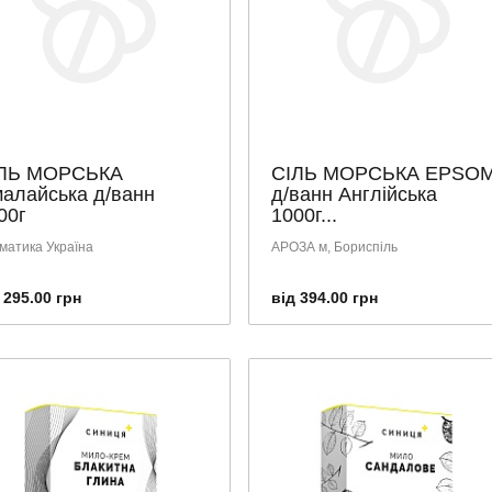
ЛЬ МОРСЬКА
СІЛЬ МОРСЬКА EPSO
малайська д/ванн
д/ванн Англійська
00г
1000г...
матика Україна
АРОЗА м, Бориспіль
 295.00 грн
від 394.00 грн