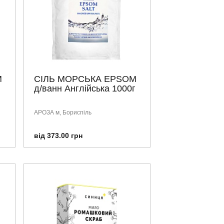
M
СІЛЬ МОРСЬКА EPSOM
д/ванн Англійська 1000г
АРОЗА м, Бориспіль
від 373.00 грн