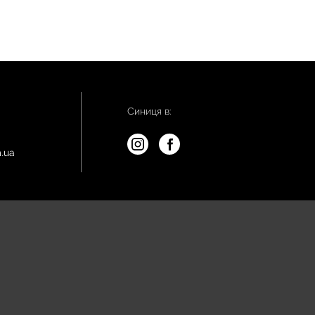
Синиця в:
.ua