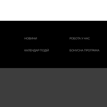
АРОМАТИКА
БІШОФІТ ПОЛТАВСЬКИЙ
Бліц-Фреш
ЗУБОНИТКИ
КИШ КОМАР
НАТУРА ХАУС
НОВИНИ
РОБОТА У НАС
СИНИЦЯ
КАЛЕНДАР ПОДІЙ
БОНУСНА ПРОГРАМА
СТОП ДЕМОДЕКС
ЯКА