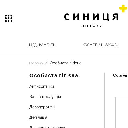
МЕДИКАМЕНТИ
КОСМЕТИЧНІ ЗАСОБИ
Особиста гігієна
Головна
Особиста гігієна:
Сортува
Антисептики
Ватна продукція
Дезодоранти
Депіляція
Для ванни та душу