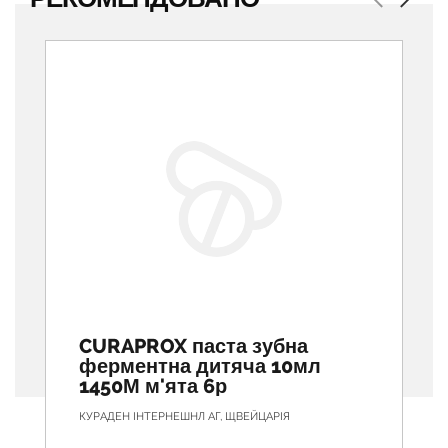
Previous
Next
CURAPROX паста зубна
ферментна дитяча 10мл
1450М м'ята 6р
КУРАДЕН ІНТЕРНЕШНЛ АГ, ЩВЕЙЦАРІЯ