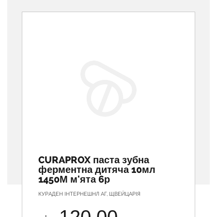
Previous
CURAPROX паста зубна
ферментна дитяча 10мл
1450М м'ята 6р
КУРАДЕН ІНТЕРНЕШНЛ АГ, ЩВЕЙЦАРІЯ
120.00