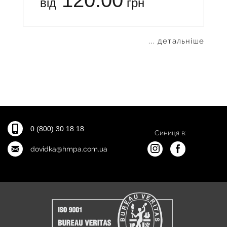
від
грн
... детальніше
0 (800) 30 18 18
Синиця в:
dovidka@hmpa.com.ua