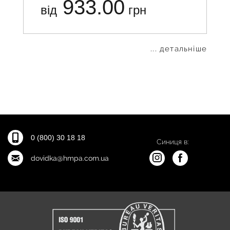
933.00
від
грн
... детальніше
0 (800) 30 18 18
Синиця в:
dovidka@hmpa.com.ua