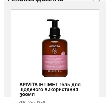
Previous
Next
APIVITA ІНТІМЕТ гель для
щоденого використання
300мл
АПІВІТА С.А. ГРЕЦІЯ