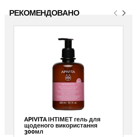
РЕКОМЕНДОВАНО
Previous
Next
APIVITA ІНТІМЕТ гель для
щоденого використання
300мл