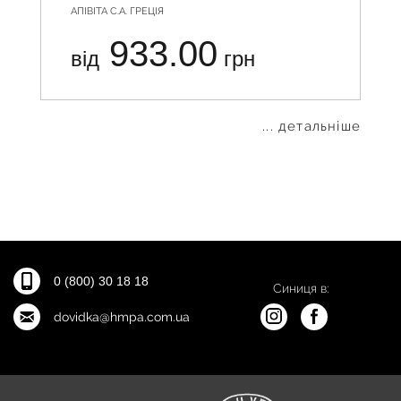
АПІВІТА С.А. ГРЕЦІЯ
933.00
від
грн
... детальніше
0 (800) 30 18 18
Синиця в:
dovidka@hmpa.com.ua