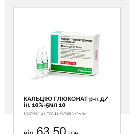
Previous
КАЛЬЦІЮ ГЛЮКОНАТ р-н д/
ін. 10%-5мл 10
ЗДОРОВ'Я, ФК, ТОВ, М. ХАРКІВ, УКРАЇНА
63.50
від
грн