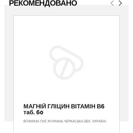
РЕКОМЕНДОВАНО
Previous
Next
МАГНІЙ ГЛІЦИН ВІТАМІН В6
таб. 60
ВІТАМІНИ, ПАТ, М.УМАНЬ, ЧЕРКАСЬКА ОБЛ., УКРАЇНА