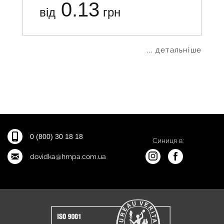
0.13
від
грн
... детальніше
0 (800) 30 18 18
Синиця в:
dovidka@hmpa.com.ua