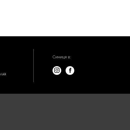
Синиця в:
.ua