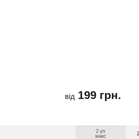
199 грн.
від
2 уп
макс