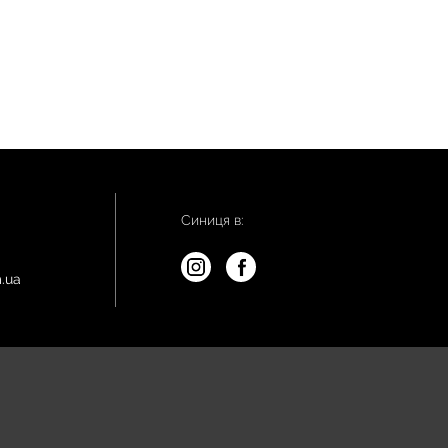
Синиця в:
.ua