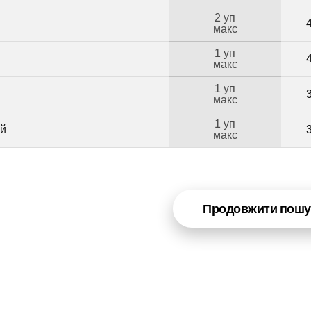
2 уп
макс
1 уп
макс
1 уп
макс
1 уп
ий
макс
Продовжити пошу