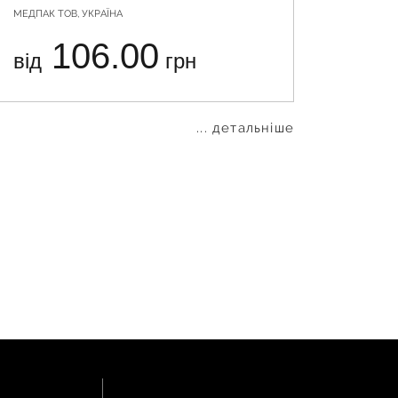
МЕДПАК ТОВ, УКРАЇНА
МЕДПАК Т
106.00
від
грн
від
... детальніше