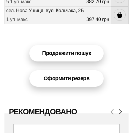
5.1 уп
макс
382.70 грн
сел. Нова Ушиця, вул. Кольчака, 2Б
1 уп
макс
397.40 грн
Продовжити пошук
Оформити резерв
РЕКОМЕНДОВАНО
Previous
Next