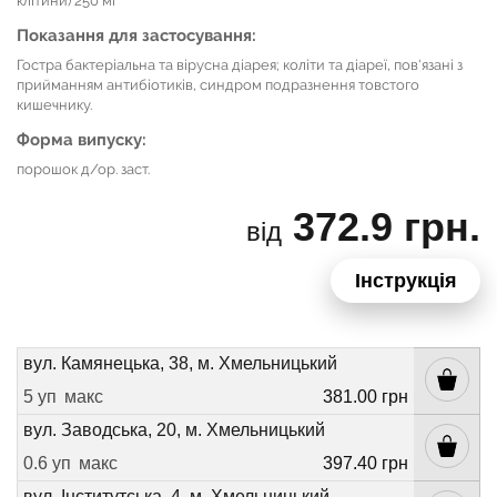
клітини) 250 мг
Показання для застосування:
Гостра бактеріальна та вірусна діарея; коліти та діареї, пов'язані з
прийманням антибіотиків, синдром подразнення товстого
кишечнику.
Форма випуску:
порошок д/ор. заст.
372.9 грн.
від
Інструкція
вул. Камянецька, 38, м. Хмельницький
5 уп
макс
381.00 грн
вул. Заводська, 20, м. Хмельницький
0.6 уп
макс
397.40 грн
вул. Інститутська, 4, м. Хмельницький