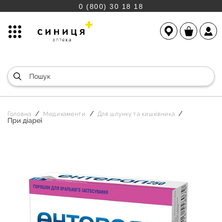
0 (800) 30 18 18
Головна
Медикаменти
Для шлунку та кишківника
При діареї