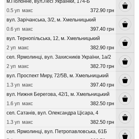
м.Полонне, вул.Лесі Українки, 174-Б
0.5 уп
макс
372.90 грн
вул. Зарічанська, 3/2, м. Хмельницький
0.6 уп
макс
397.40 грн
вул. Тернопільська, 12, м. Хмельницький
2 уп
макс
382.90 грн
сел. Ярмолинці, вул. Захисників України, 1а/2
2 уп
макс
382.70 грн
вул. Проспект Миру, 72/5В, м. Хмельницький
1.3 уп
макс
397.40 грн
вул. Нижня Берегова, 42/1, м. Хмельницький
1.6 уп
макс
382.50 грн
сел. Сатанів, вул. Олександра Цісара, 4
1.3 уп
макс
382.50 грн
сел. Ярмолинці, вул. Петропавловська, 61Б