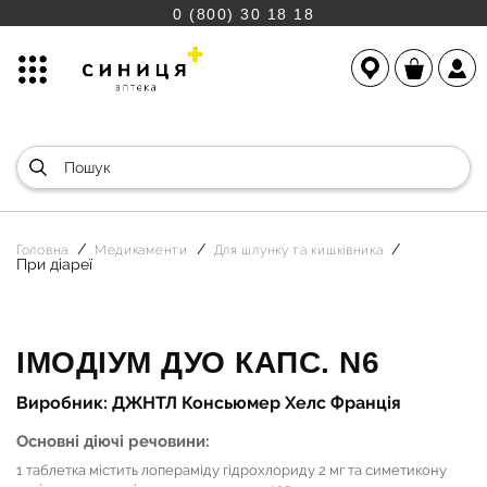
0 (800) 30 18 18
Головна
Медикаменти
Для шлунку та кишківника
При діареї
ІМОДІУМ ДУО КАПС. N6
Виробник: ДЖНТЛ Консьюмер Хелс Франція
Основні діючі речовини:
1 таблетка містить лопераміду гідрохлориду 2 мг та симетикону