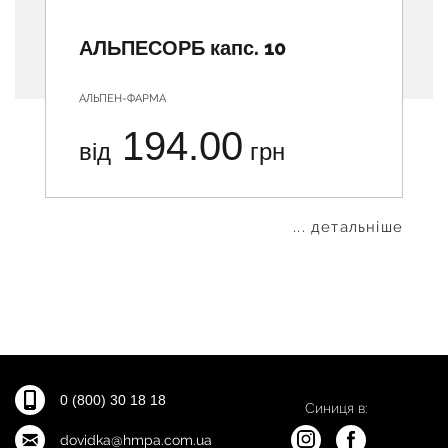
АЛЬПЕСОРБ капс. 10
АЛЬПЕН-ФАРМА
194.00
від
грн
... детальніше
0 (800) 30 18 18
Синиця в:
dovidka@hmpa.com.ua