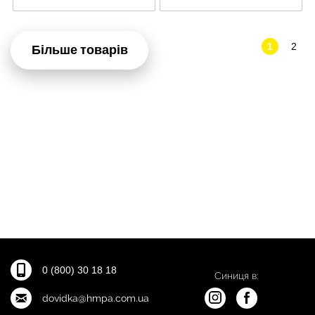
1
2
Більше товарів
0 (800) 30 18 18
Синиця в:
dovidka@hmpa.com.ua