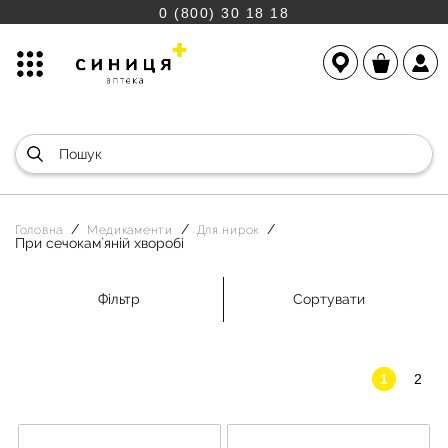
0 (800) 30 18 18
Головна
Медикаменти
Для нирок
При сечокам`яній хворобі
Фільтр
Сортувати
1
2