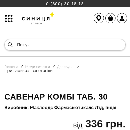
0 (800) 30 18 18
Головна
Медикаменти
Для судин
При варикозі, венотоніки
САВЕНАР КОМБІ ТАБ. 30
Виробник: Маклеодс Фармасьютикалс Лтд, Індія
336 грн.
від