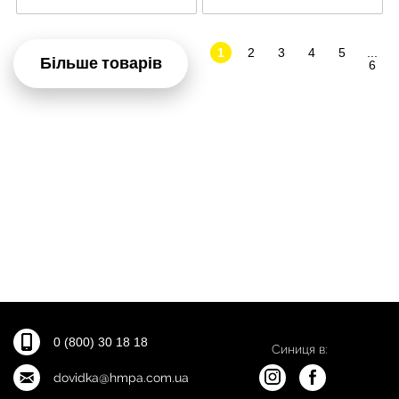
1
2
3
4
5
...
Більше товарів
6
0 (800) 30 18 18
Синиця в:
dovidka@hmpa.com.ua