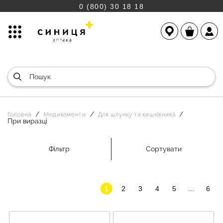
0 (800) 30 18 18
Головна
Медикаменти
Для шлунку та кишківника
При виразці
Фільтр
Сортувати
1
2
3
4
5
...
6