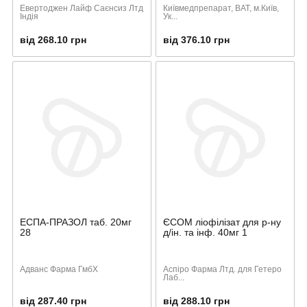
Евертоджен Лайф Саєнсиз Лтд
Київмедпрепарат, ВАТ, м.Київ,
Індія
Ук...
від 268.10 грн
від 376.10 грн
ЕСПА-ПРАЗОЛ таб. 20мг
ЄСОМ ліофілізат для р-ну
28
д/ін. та інф. 40мг 1
Адванс Фарма ГмбХ
Аспіро Фарма Лтд. для Гетеро
Лаб...
від 287.40 грн
від 288.10 грн