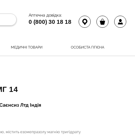
Аптечна довідка:
0 (800) 30 18 18
МЕДИЧНІ ТОВАРИ
ОСОБИСТА ГІГІЄНА
Г 14
аєнсиз Лтд Індія
ою, містить езомепразолу магнію тригідрату