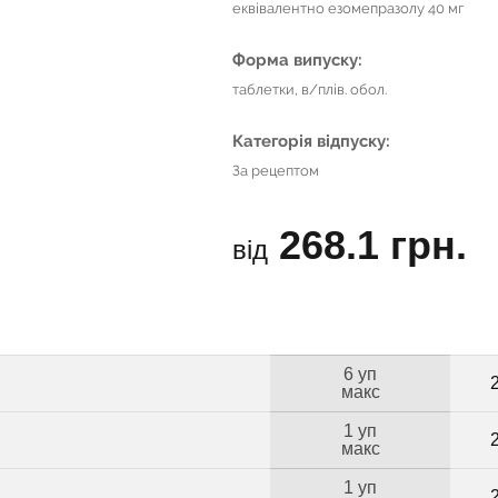
еквівалентно езомепразолу 40 мг
Форма випуску:
таблетки, в/плів. обол.
Категорія відпуску:
За рецептом
268.1 грн.
від
6 уп
макс
1 уп
макс
1 уп