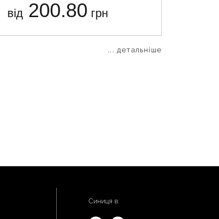
200.80
від
грн
від
... детальніше
Синиця в: