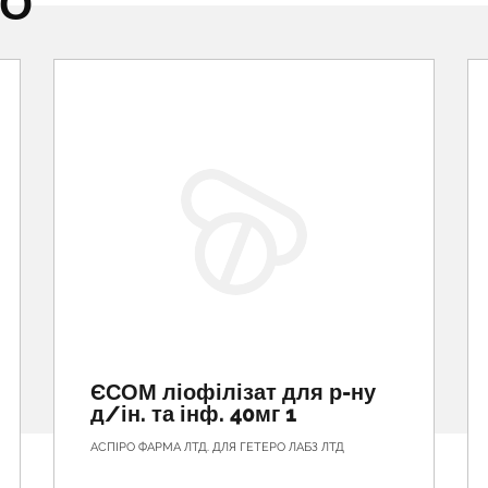
НО
ЄСОМ ліофілізат для р-ну
д/ін. та інф. 40мг 1
АСПІРО ФАРМА ЛТД. ДЛЯ ГЕТЕРО ЛАБЗ ЛТД