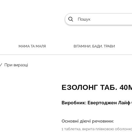
МАМА ТА МАЛЯ
ВІТАМІНИ, БАДИ, ТРАВИ
При виразці
ЕЗОЛОНГ ТАБ. 40М
Виробник: Евертоджен Лайф С
Основні діючі речовини:
1 таблетка, вкрита плівковою оболонк