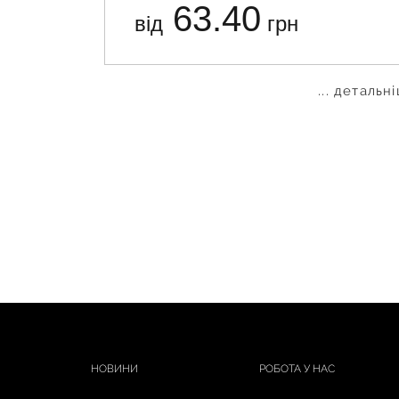
63.40
від
грн
... детальн
НОВИНИ
РОБОТА У НАС