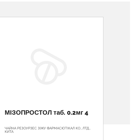
МІЗОПРОСТОЛ таб. 0.2мг 4
ЗОЛО
ЧАЙНА РЕЗОУРЗЕС ЗІЖУ ФАРМАСЮТІКАЛ КО., ЛТД.,
ТОВ "ГЛЕ
КИТА