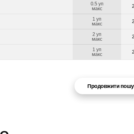
0.5 уп
макс
1 уп
макс
2 уп
Б
макс
1 уп
макс
Продовжити пошу