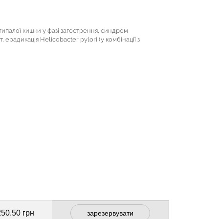
ипалої кишки у фазі загострення, синдром
 ерадикація Helicobacter pylori (у комбінації з
250.50 грн
зарезервувати