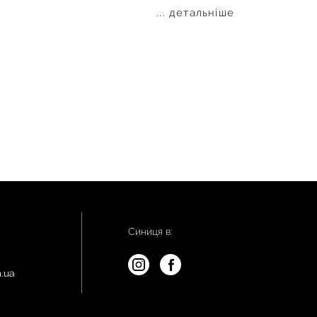
... детальніше
Синиця в:
.ua