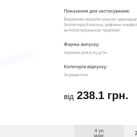
Показання для застосування:
Виразкова хвороба шлунка і дванадцят
Золлінгера-Еллісона, рефлюкс-езофагіт,
антибактеріальною терапією).
Форма випуску:
порошок для р-ну д/ін.
Категорія відпуску:
За рецептом
238.1 грн.
від
4 уп
макс