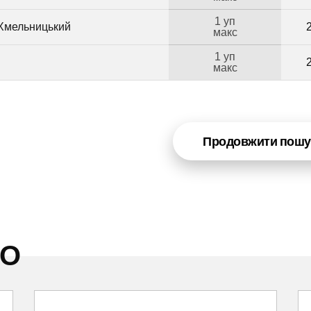
1 уп
 Хмельницький
макс
1 уп
макс
Продовжити пошу
НО