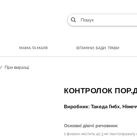
МАМА ТА МАЛЯ
ВІТАМІНИ, БАДИ, ТРАВИ
При виразці
КОНТРОЛОК ПОР.Д/
Виробник: Такеда Гмбх, Німеч
Основні діючі речовини:
1 флакон містить 42,3 мг пантопразолу