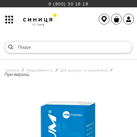
0 (800) 30 18 18
Головна
Медикаменти
Для шлунку та кишківника
При виразці