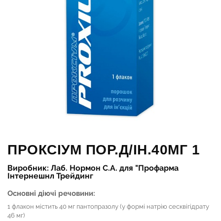
ПРОКСІУМ ПОР.Д/ІН.40МГ 1
Виробник: Лаб. Нормон С.А. для "Профарма
Інтернешнл Трейдинг
Основні діючі речовини:
1 флакон містить 40 мг пантопразолу (у формі натрію сесквігідрату
46 мг)