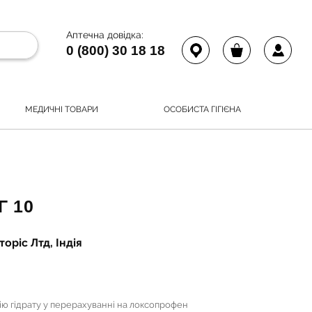
Аптечна довідка:
0 (800) 30 18 18
МЕДИЧНІ ТОВАРИ
ОСОБИСТА ГІГІЄНА
Г 10
оріс Лтд, Індія
ію гідрату у перерахуванні на локсопрофен