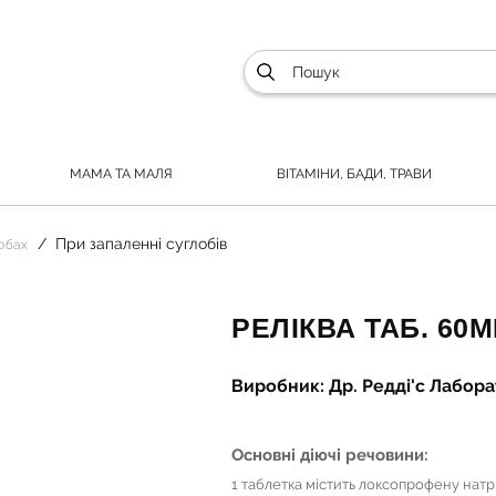
МАМА ТА МАЛЯ
ВІТАМІНИ, БАДИ, ТРАВИ
При запаленні суглобів
лобах
РЕЛІКВА ТАБ. 60М
Виробник: Др. Редді'с Лаборат
Основні діючі речовини:
1 таблетка містить локсопрофену натр