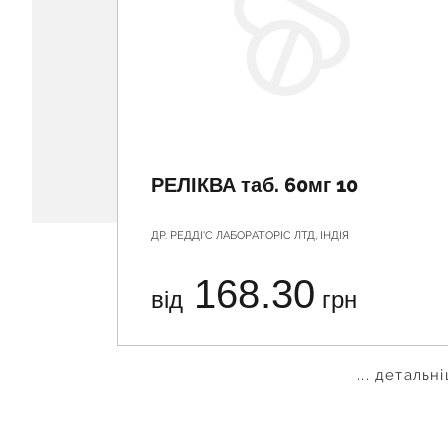
РЕЛІКВА таб. 60мг 10
ДР. РЕДДІ'С ЛАБОРАТОРІС ЛТД, ІНДІЯ
168.30
від
грн
... детальн