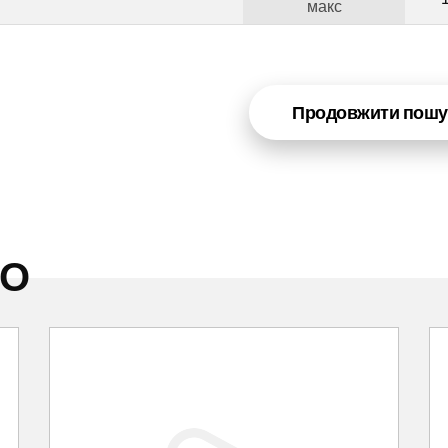
макс
Продовжити пошу
НО