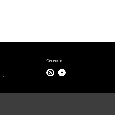
Синиця в:
.ua