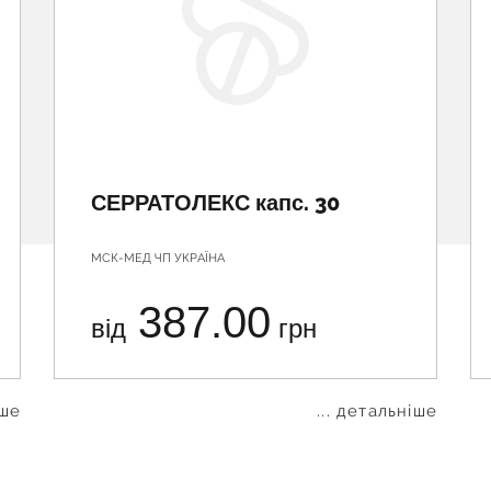
СЕРРАТОЛЕКС капс. 30
МСК-МЕД ЧП УКРАЇНА
387.00
від
грн
іше
... детальніше