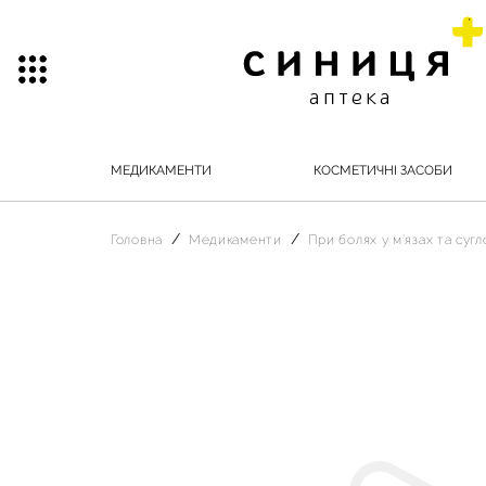
МЕДИКАМЕНТИ
КОСМЕТИЧНІ ЗАСОБИ
Головна
Медикаменти
При болях у м`язах та суг