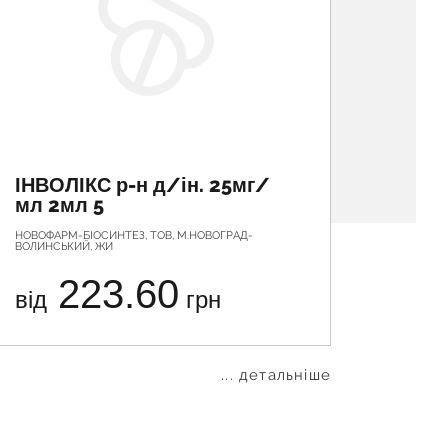
ІНВОЛІКС р-н д/ін. 25мг/
ДЕКС
мл 2мл 5
д/ін
НОВОФАРМ-БІОСИНТЕЗ, ТОВ, М.НОВОГРАД-
ЛУБНИФАР
ВОЛИНСЬКИЙ, ЖИ
УКРАЇНА
223.60
від
грн
від
... детальніше