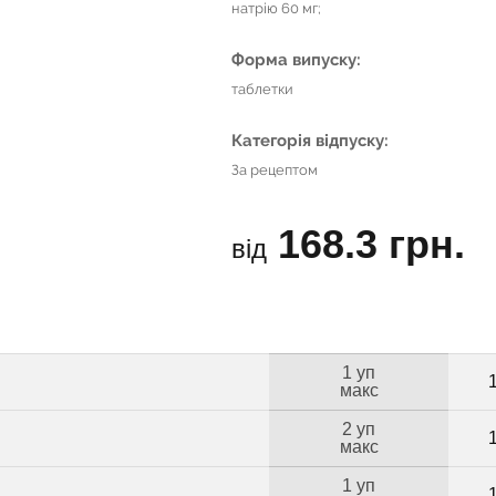
натрію 60 мг;
Форма випуску:
таблетки
Категорія відпуску:
За рецептом
168.3 грн.
від
1 уп
макс
2 уп
макс
1 уп