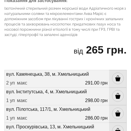
Показання для застосування:
Ізотонічний стерильний розчин морської води Адріатичного моря з
натуральними солями та мікроелементами Аква Маріс є
допоміжним засобом при лікуванні гострих і хронічних запальних
процесів та захворювань носоглотки. придаткових пазух носа та
носової порожнини різної етіології в тому числі при ГРЗ, ГРВІ та
застуді, гіпертрофії та запалені аденоїдів
265 грн.
від
вул. Камянецька, 38, м. Хмельницький
2 уп
макс
291.00 грн
вул. Інститутська, 4, м. Хмельницький
1 уп
макс
298.00 грн
вул. Пілотська, 117/1, м. Хмельницький
1 уп
макс
286.00 грн
вул. Проскурівська, 13, м. Хмельницький