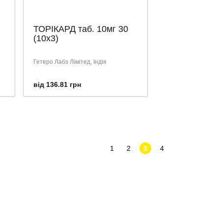
ТОРІКАРД таб. 10мг 30
(10х3)
Гетеро Лабз Лімітед, Індія
від 136.81 грн
1
2
3
4