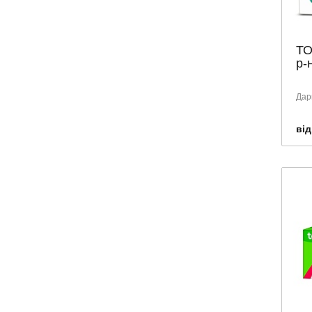
Т
р-
Дарн
від