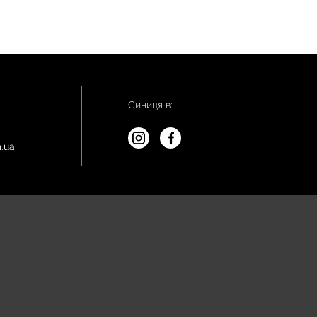
Синиця в:
.ua