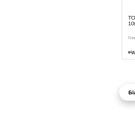
ТО
10
Плі
від
Бі