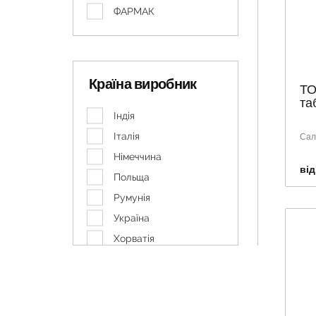
ФАРМАК
Країна виробник
ТО
та
Індія
Італія
Сал
Німеччина
від
Польща
Румунія
Україна
Хорватія
Чеська Республіка