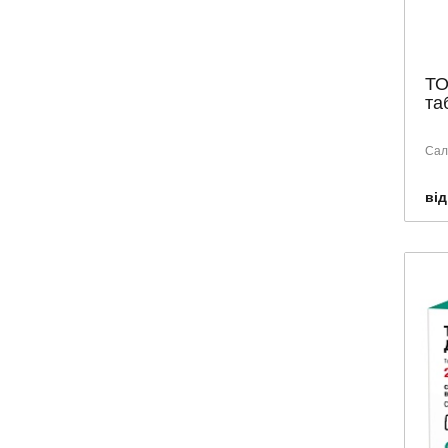
ТО
та
Сал
від