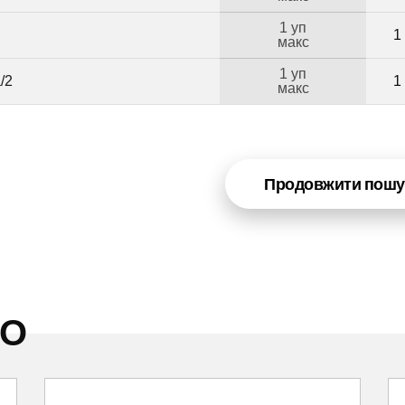
1 уп
1
макс
1 уп
/2
1
макс
Продовжити пошу
НО