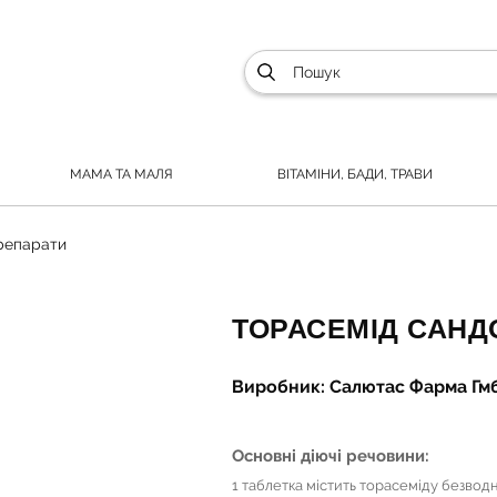
МАМА ТА МАЛЯ
ВІТАМІНИ, БАДИ, ТРАВИ
препарати
ТОРАСЕМІД САНДО
Виробник: Салютас Фарма Гмб
Основні діючі речовини:
1 таблетка містить торасеміду безвод