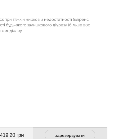
к при тяжкій нирковій недостатності (кліренс
сті будь-якого залишкового діурезу (більше 200
 гемодіалізу.
 419.20 грн
зарезервувати