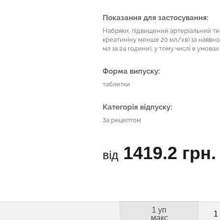
Показання для застосування:
Набряки, підвищений артеріальний тис
креатиніну менше 20 мл/хв) за наявно
мл за 24 години), у тому числі в умовах
Форма випуску:
таблетки
Категорія відпуску:
За рецептом
1419.2 грн.
від
1 уп
1
макс