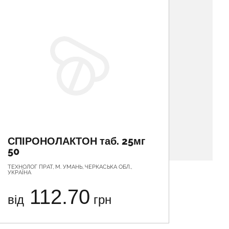
СПІРОНОЛАКТОН таб. 25мг
ДІОР
50
4мл 
ТЕХНОЛОГ ПРАТ, М. УМАНЬ, ЧЕРКАСЬКА ОБЛ.,
БОРЩАГІВ
УКРАЇНА
112.70
від
грн
від