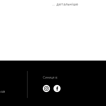
... детальніше
Синиця в:
.ua