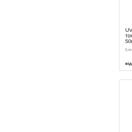
UV
то
50
Елег
від