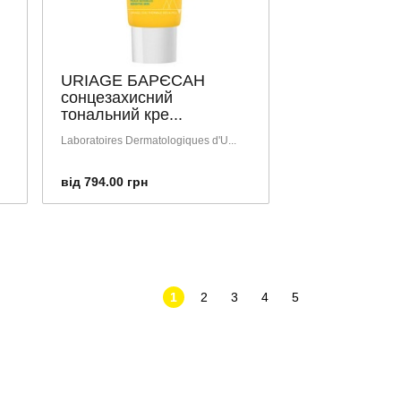
URIAGE БАРЄСАН
сонцезахисний
тональний кре...
Laboratoires Dermatologiques d'U...
від 794.00 грн
1
2
3
4
5