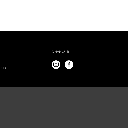
Синиця в:
.ua