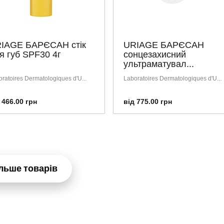
IAGE БАРЄСАН стік
URIAGE БАРЄСАН
я губ SPF30 4г
сонцезахисний
ультраматувал...
ratoires Dermatologiques d'U...
Laboratoires Dermatologiques d'U...
 466.00 грн
від 775.00 грн
льше товарів