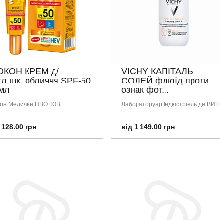
ОКОН КРЕМ д/
VICHY КАПІТАЛЬ
тл.шк. обличчя SPF-50
СОЛЕЙ флюїд проти
мл
ознак фот...
кон Медичне НВО ТОВ
Лабораторуар Індюстріель де ВИ
 128.00 грн
від 1 149.00 грн