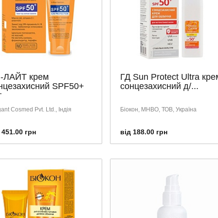
-ЛАЙТ крем
ГД Sun Protect Ultra кре
нцезахисний SPF50+
сонцезахисний д/...
г
ant Cosmed Pvt. Ltd., Індія
Біокон, МНВО, ТОВ, Україна
 451.00 грн
від 188.00 грн