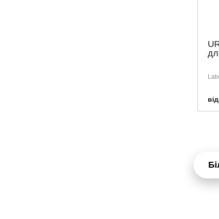
UR
дл
Labo
від
Бі