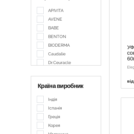
APIVITA
AVENE
BABE
BENTON
BIODERMA
УФ
со
Caudalie
60
Dr.Ceuracle
Eleg
EUCERIN
IVATERM
від
Країна виробник
LA ROCHE-POSAY
LACABINE
Індія
LIERAC
Іспанія
NEEDLY
Греція
SVR
Корея
URIAGE