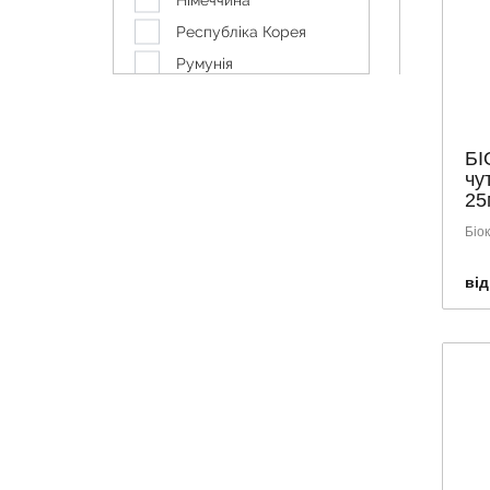
Німеччина
VICHY
Республіка Корея
WELEDA
Румунія
БІОКОН
Україна
Франція
БІ
чу
25
Біо
від