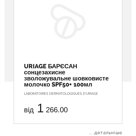
URIAGE БАРЄСАН
сонцезахисне
зволожувальне шовковисте
молочко SPF50+ 100мл
LABORATOIRES DERMATOLOGIQUES D'URIAGE
1
від
266.00
... детальніше