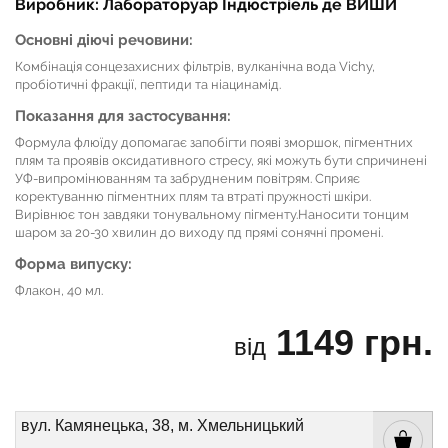
Виробник: Лабораторуар Індюстріель де ВИШИ
Основні діючі речовини:
Комбінація сонцезахисних фільтрів, вулканічна вода Vichy,
пробіотичні фракції, пептиди та ніацинамід.
Показання для застосування:
Формула флюїду допомагає запобігти появі зморшок, пігментних
плям та проявів оксидативного стресу, які можуть бути спричинені
УФ-випромінюванням та забрудненим повітрям. Сприяє
коректуванню пігментних плям та втраті пружності шкіри.
Вирівнює тон завдяки тонувальному пігменту.Наносити тонцим
шаром за 20-30 хвилин до виходу пд прямі сонячні промені.
Форма випуску:
Флакон, 40 мл.
1149 грн.
від
вул. Камянецька, 38, м. Хмельницький