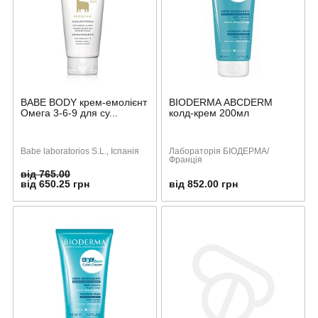
BABE BODY крем-емолієнт
BIODERMA АBCDERM
Омега 3-6-9 для су...
колд-крем 200мл
Babe laboratorios S.L., Іспанія
Лабораторія БІОДЕРМА/
Франція
від 765.00
від 650.25 грн
від 852.00 грн