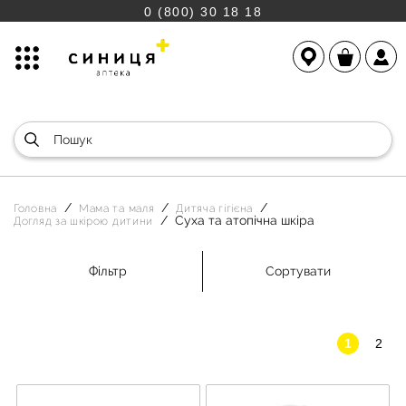
0 (800) 30 18 18
Головна
Мама та маля
Дитяча гігієна
Суха та атопічна шкіра
Догляд за шкірою дитини
Фільтр
Сортувати
1
2