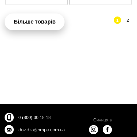
1
2
Більше товарів
0 (800) 30 18 18
Синиця в:
dovidka@hmpa.com.ua