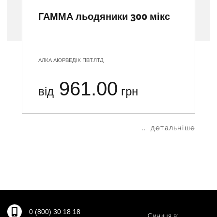
ГАММА льодяники 300 мікс
АЛКА АЮРВЕДІК ПВТ.ЛТД
961.00
від
грн
... детальніше
0 (800) 30 18 18
Синиця в: