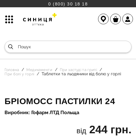
0 (800) 30 18 18
Головна
Медикаменти
При застуді та грипі
Таблетки та льодяники від болю у горлі
При болі у горлі
БРІОМОСС ПАСТИЛКИ 24
Виробник: Гофарм ЛТД Польща
244 грн.
від