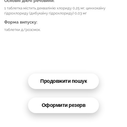
Основні діючі речовини:
1 таблетка містить деквалінію хлориду 0,25 мг, цинхокаїну
гідрохлориду (дибукаїну гідрохлориду) 0,03 мг
Форма випуску:
таблетки д/розсмок.
Продовжити пошук
Оформити резерв