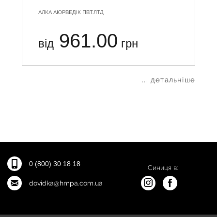
АЛКА АЮРВЕДІК ПВТ.ЛТД
961.00
від
грн
... детальніше
0 (800) 30 18 18
Синиця в:
dovidka@hmpa.com.ua