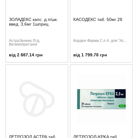
ЗОЛАДЕКС капс. д п/шк.
КАСОДЕКС таб. 50мг 28
введ. 3,6мг 1шприц
АстраЗенека Лтд,
Корден Фарма С.п.А. для "Ас...
Великобританiя
від 2 887.14 грн
від 1 799.78 грн
ЛЕТРОЗОЛ АСТРА таб.
ЛЕТРОЗОЛ-KPKA таб.