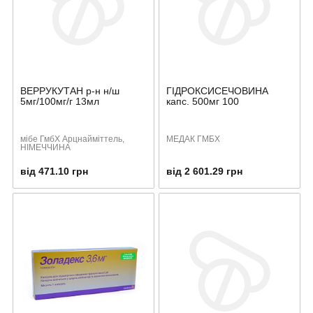
ВЕРРУКУТАН р-н н/ш
ГІДРОКСИСЕЧОВИНА
5мг/100мг/г 13мл
капс. 500мг 100
мібе ГмбХ Арцнайміттель,
МЕДАК ГМБХ
НІМЕЧЧИНА
від 471.10 грн
від 2 601.29 грн