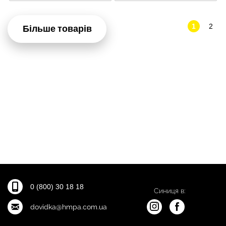
1
2
Більше товарів
0 (800) 30 18 18
Синиця в:
dovidka@hmpa.com.ua