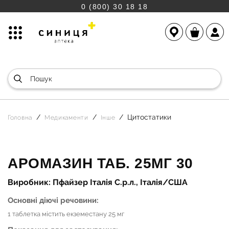
0 (800) 30 18 18
Цитостатики
Головна
Медикаменти
Інше
АРОМАЗИН ТАБ. 25МГ 30
Виробник: Пфайзер Італія С.р.л., Італія/США
Основні діючі речовини:
1 таблетка містить екземестану 25 мг