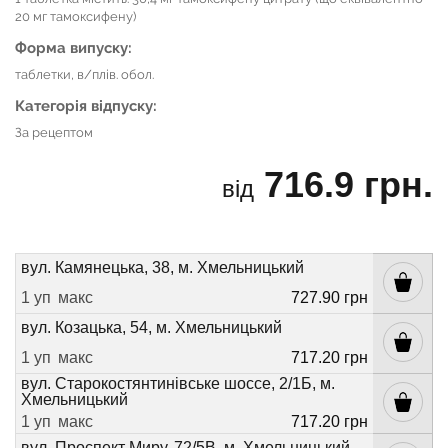
20 мг тамоксифену)
Форма випуску:
таблетки, в/плів. обол.
Категорія відпуску:
За рецептом
716.9 грн.
від
вул. Камянецька, 38, м. Хмельницький
1 уп
макс
727.90 грн
вул. Козацька, 54, м. Хмельницький
1 уп
макс
717.20 грн
вул. Старокостянтинівське шоссе, 2/1Б, м.
Хмельницький
1 уп
макс
717.20 грн
вул. Проспект Миру, 72/5В, м. Хмельницький