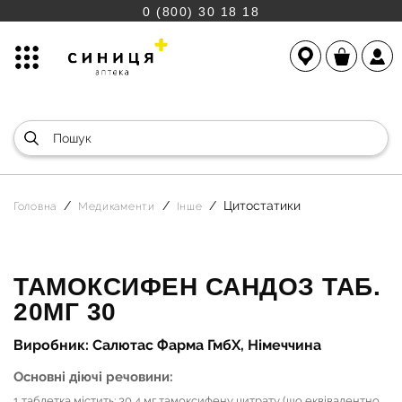
0 (800) 30 18 18
Цитостатики
Головна
Медикаменти
Інше
ТАМОКСИФЕН САНДОЗ ТАБ.
20МГ 30
Виробник: Салютас Фарма ГмбХ, Німеччина
Основні діючі речовини:
1 таблетка містить: 30,4 мг тамоксифену цитрату (що еквівалентно