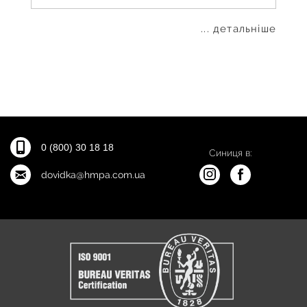
... детальніше
0 (800) 30 18 18
Синиця в:
dovidka@hmpa.com.ua