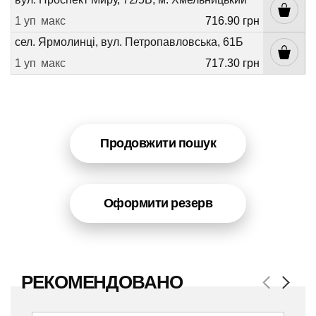
1 уп
макс
716.90 грн
сел. Ярмолинці, вул. Петропавловська, 61Б
1 уп
макс
717.30 грн
Продовжити пошук
Оформити резерв
РЕКОМЕНДОВАНО
Previous
Next