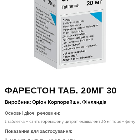
ФАРЕСТОН ТАБ. 20МГ 30
Виробник: Оріон Корпорейшн, Фінляндія
Основні діючі речовини:
1 таблетка містить тореміфену цитрат, еквівалент 20 мг тореміфену
Показання для застосування:
Рак молочної залози в постменопаузі.