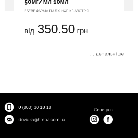
50мг/мл 10мл
ЕБЕВЕ ФАРМА Г.М.Б.Х. НФГ. КГ, АВСТРІЯ
350.50
від
грн
... детальніше
0 (800) 30 18 18
Синиця в:
dovidka@hmpa.com.ua