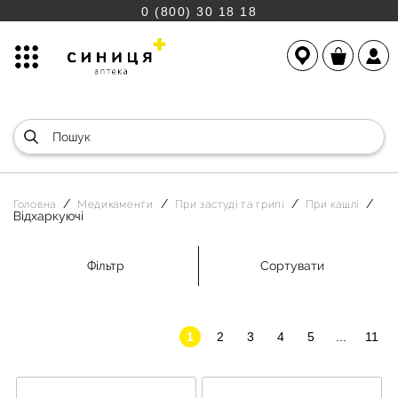
0 (800) 30 18 18
Головна
Медикаменти
При застуді та грипі
При кашлі
Відхаркуючі
Фільтр
Сортувати
1
2
3
4
5
...
11