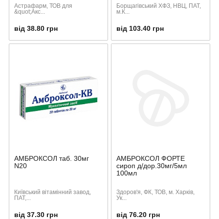
Астрафарм, ТОВ для
Борщагівський ХФЗ, НВЦ, ПАТ,
&quot;Акс...
м.К...
від 38.80 грн
від 103.40 грн
АМБРОКСОЛ таб. 30мг
АМБРОКСОЛ ФОРТЕ
N20
сироп д/дор.30мг/5мл
100мл
Київський вітамінний завод,
Здоров'я, ФК, ТОВ, м. Харків,
ПАТ,...
Ук...
від 37.30 грн
від 76.20 грн