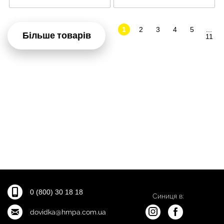
1
2
3
4
5
...
Більше товарів
11
0 (800) 30 18 18
Синиця в:
dovidka@hmpa.com.ua