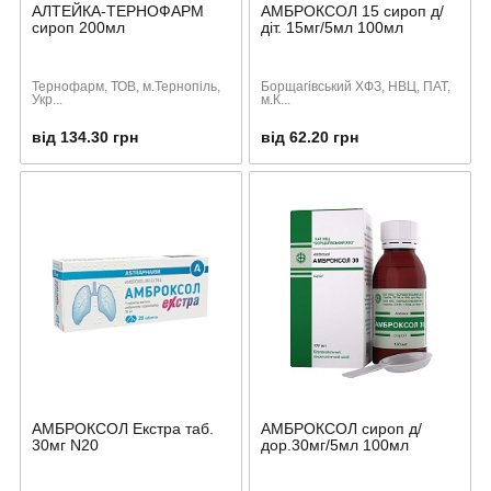
АЛТЕЙКА-ТЕРНОФАРМ
АМБРОКСОЛ 15 сироп д/
сироп 200мл
діт. 15мг/5мл 100мл
Тернофарм, ТОВ, м.Тернопіль,
Борщагівський ХФЗ, НВЦ, ПАТ,
Укр...
м.К...
від 134.30 грн
від 62.20 грн
АМБРОКСОЛ Екстра таб.
АМБРОКСОЛ сироп д/
30мг N20
дор.30мг/5мл 100мл