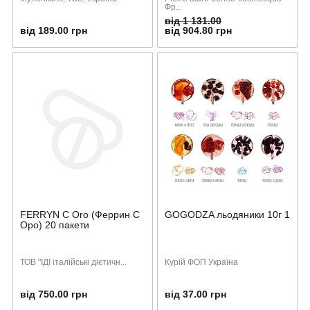
Фр...
від 1 131.00
від 189.00 грн
від 904.80 грн
FERRYN C Оro (Феррин С
GOGODZA льодяники 10г 1
Оро) 20 пакети
ТОВ "ІДІ італійські дієтичн...
Курій ФОП Україна
від 750.00 грн
від 37.00 грн