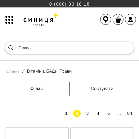
0 (800) 30 18 18
Вітаміни, БАДи, Трави
Головна
Фільтр
Сортувати
1
2
3
4
5
...
84