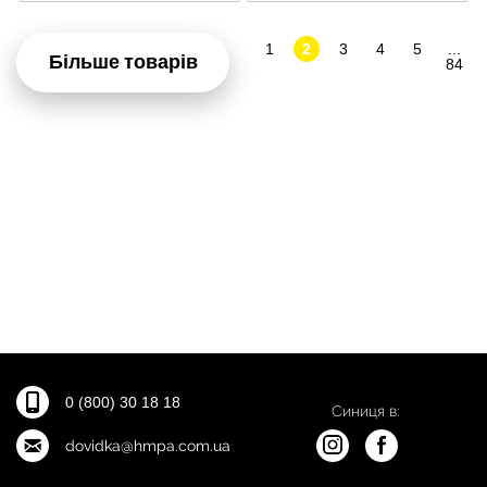
1
2
3
4
5
...
Більше товарів
84
0 (800) 30 18 18
Синиця в:
dovidka@hmpa.com.ua