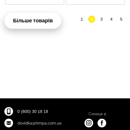
1
2
3
4
5
Більше товарів
0 (800) 30 18 18
Синиця в:
dovidka@hmpa.com.ua