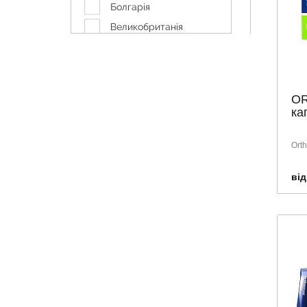
ТЕХНОЛОГ
Болгарія
ФАРМАК
Великобританія
ЮДЖІКА
Латвія
Німеччина
Польща
OR
Словаччина
ка
США
Тайланд
Ort
Туреччина
від
Угорщина
Україна
Франція
Швейцарія