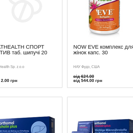
THEALTH СПОРТ
NOW EVE комплекс дл
ТИВ таб. шипучі 20
жінок капс. 30
ealth Sp. z.o.o
НАУ Фудз, США
від 624.00
 2.00 грн
від 544.00 грн