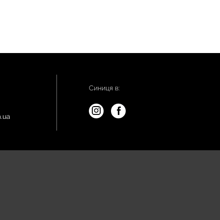
Синиця в:
.ua