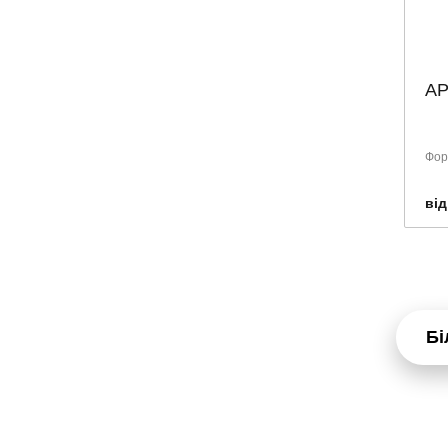
АР
Фор
від
Бі