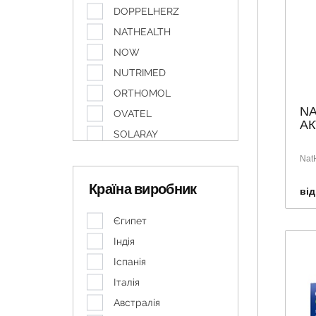
DOPPELHERZ
NATHEALTH
NOW
NUTRIMED
ORTHOMOL
NA
OVATEL
АК
SOLARAY
SOLGAR
NatH
VITAGEN
Країна виробник
від
VITAMINY
АЛФАВІТ
Єгипет
Др.Тайсс
Індія
ЗЕСТ
Іспанія
ПРО-ФАРМА
Італія
СУПРАДИН
Австралія