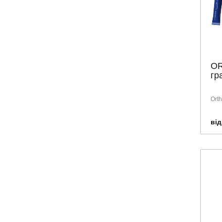
O
гр
Ort
від