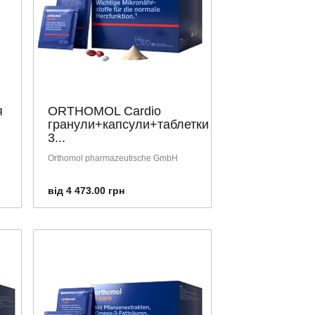
я
ORTHOMOL Cardio
гранули+капсули+таблетки
3...
Orthomol pharmazeutische GmbH
від 4 473.00 грн