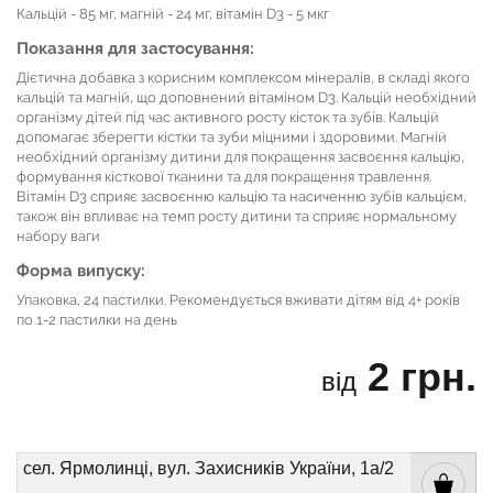
Кальцій - 85 мг, магній - 24 мг, вітамін D3 - 5 мкг
Показання для застосування:
Дієтична добавка з корисним комплексом мінералів, в складі якого
кальцій та магній, що доповнений вітаміном D3. Кальцій необхідний
організму дітей під час активного росту кісток та зубів. Кальцій
допомагає зберегти кістки та зуби міцними і здоровими. Магній
необхідний організму дитини для покращення засвоєння кальцію,
формування кісткової тканини та для покращення травлення.
Вітамін D3 сприяє засвоєнню кальцію та насиченню зубів кальцієм,
також він впливає на темп росту дитини та сприяє нормальному
набору ваги
Форма випуску:
Упаковка, 24 пастилки. Рекомендується вживати дітям від 4+ років
по 1-2 пастилки на день
2 грн.
від
сел. Ярмолинці, вул. Захисників України, 1а/2