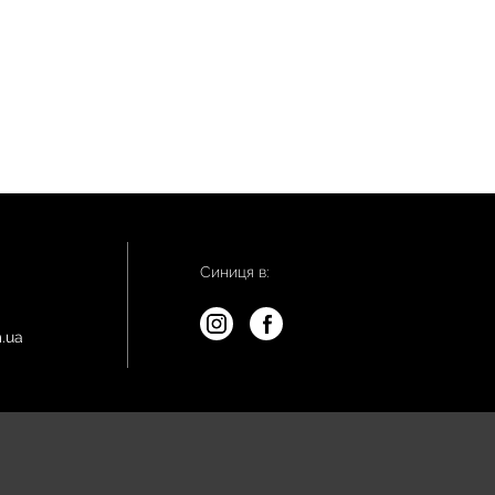
Синиця в:
.ua