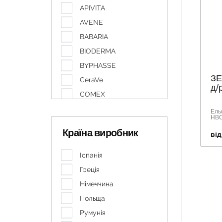
APIVITA
AVENE
BABARIA
BIODERMA
BYPHASSE
ЗЕ
CeraVe
д/р
COMEX
DOLIVA
Ель
НВО 
EUCERIN
Країна виробник
від
HIRUDO DERM
IVATERM
Іспанія
LA ROCHE-POSAY
Греція
NUXE
Німеччина
ROGeR & GaLLET
Польща
SVR
Румунія