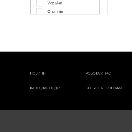
URIAGE
Україна
WELEDA
Франція
ДОМАШНІЙ ЛІКАР
ЗЕЛЕНА АПТЕКА
ЯКА
НОВИНИ
РОБОТА У НАС
КАЛЕНДАР ПОДІЙ
БОНУСНА ПРОГРАМА