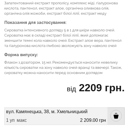
Запатентований екстракт прополісу, комплекс міді, гіалуронова
кислота, пантенол, екстракт алое, органічна оливкова олія,
органічна олія жожоби, екстракт білої лілії, екстракт меду
Показання для застосування:
Сироватка інтенсивного догляду 5 в 1 для шкіри навколо очей.
Сироватка має в складі екстракт білої лілії, який допомагає
зменшити темні кола навколо очей. Екстракт алое вера, пантенол
та гіалуронова кислота глибоко зволожують зону навколо очей
Форма випуску:
Флакон з дозатором, 15 мл. Рекомендується наносити невелику
кількість сироватки на зону навколо очей вранці та ввечері. Також,
сироватку можна наносити перед основним доглядом
2209 грн.
від
вул. Камянецька, 38, м. Хмельницький
1 уп
макс
2 209.00 грн