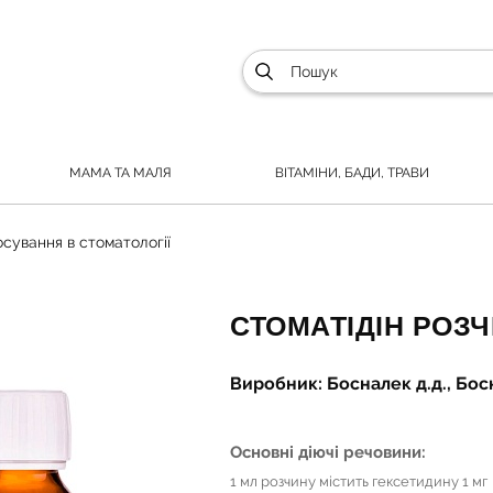
МАМА ТА МАЛЯ
ВІТАМІНИ, БАДИ, ТРАВИ
осування в стоматології
СТОМАТІДІН РОЗЧ
Виробник: Босналек д.д., Босн
Основні діючі речовини:
1 мл розчину містить гексетидину 1 мг