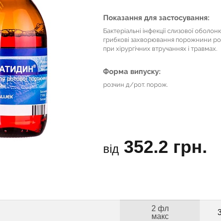
Показання для застосування:
Бактеріальні інфекції слизової оболон
грибкові захворювання порожнини рота
при хірургічних втручаннях і травмах.
Форма випуску:
розчин д/рот. порож.
352.2 грн.
від
2 фл
макс