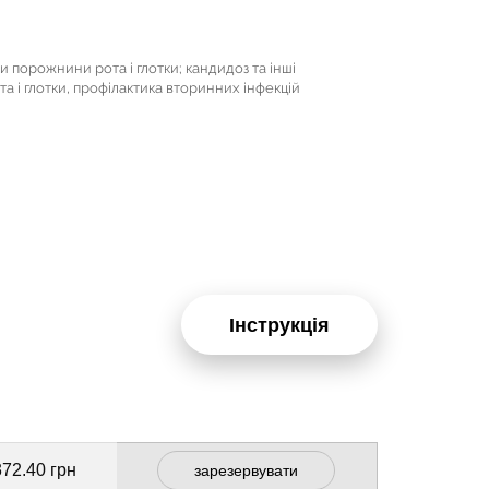
ки порожнини рота і глотки; кандидоз та інші
 і глотки, профілактика вторинних інфекцій
Інструкція
372.40 грн
зарезервувати