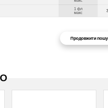
макс
1 фл
макс
Продовжити пошу
НО