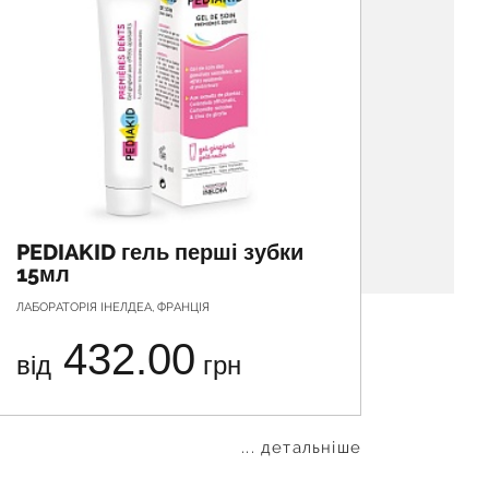
PEDIAKID гель перші зубки
СТОМ
15мл
30мл
ЛАБОРАТОРІЯ ІНЕЛДЕА, ФРАНЦІЯ
ФІТОФАРМ
432.00
від
грн
від
... детальніше