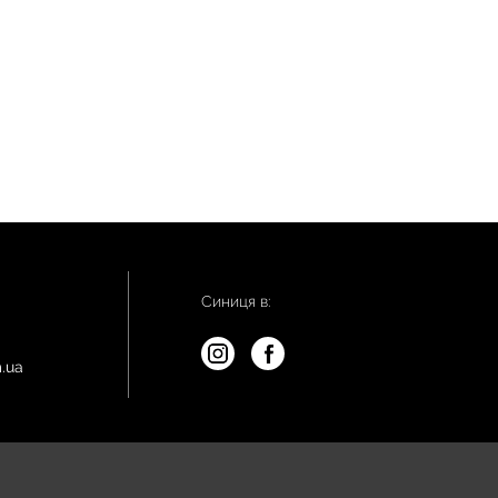
Синиця в:
.ua