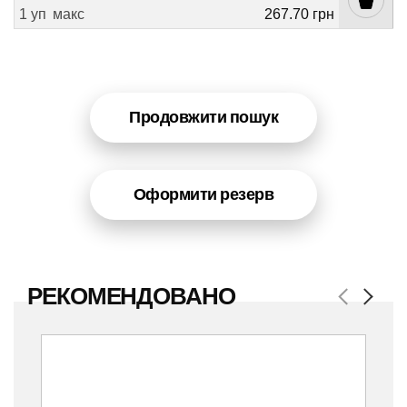
1 уп
макс
267.70 грн
Продовжити пошук
Оформити резерв
РЕКОМЕНДОВАНО
Previous
Next