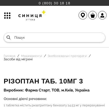
0 (800) 30 18 18
Головна
Медикаменти
Знеболювальні препарати
Засоби від мігрені
РІЗОПТАН ТАБ. 10МГ 3
Виробник: Фарма Старт, ТОВ, м.Київ, Україна
Основні діючі речовини:
1 таблетка містить ризатриптану бензоату 14,53 мг у перерахуванні