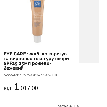
EYE CARE засіб що коригує
та вирівнює текстуру шкіри
SPF25 25мл рожево-
бежевий
ЛАБОРАТОРІЯ КОНТАФАРМА ВР/ФРАНЦІЯ
1
від
017.00
... детальніше