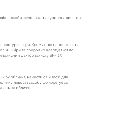
, олія жожоби, сечовина, гіалуронова кислота,
я текстури шкіри. Крем легко наноситься на
доліки шкіри та природно адаптується до
нцезахисний фактор захисту SPF 25
шкіру обличчя, нанести свій засіб для
еличку кількість засобу що корегує за
іліть на обличчі