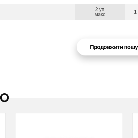
2 уп
1
макс
Продовжити пошу
НО