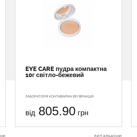
EYE CARE пудра компактна
10г світло-бежевий
ЛАБОРАТОРІЯ КОНТАФАРМА ВР/ФРАНЦІЯ
805.90
від
грн
іше
... детальніше