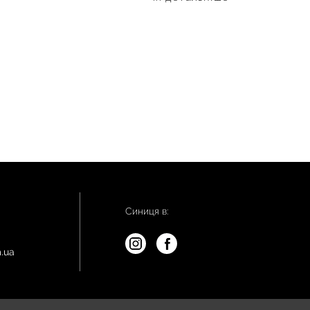
Синиця в:
.ua