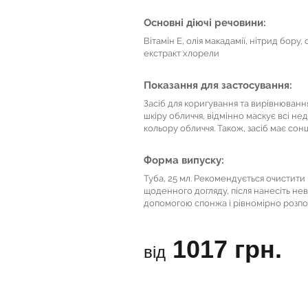
Основні діючі речовини:
Вітамін Е, олія макадамії, нітрид бору
екстракт хлорели
Показання для застосування:
Засіб для коригування та вирівнюванн
шкіру обличчя, відмінно маскує всі не
кольору обличчя. Також, засіб має со
Форма випуску:
Туба, 25 мл. Рекомендується очистити 
щоденного догляду, після нанесіть нев
допомогою спонжа і рівномірно розпод
1017 грн.
від