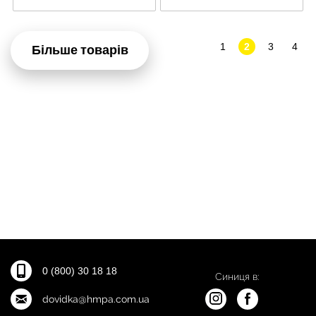
1
2
3
4
Більше товарів
0 (800) 30 18 18
Синиця в:
dovidka@hmpa.com.ua