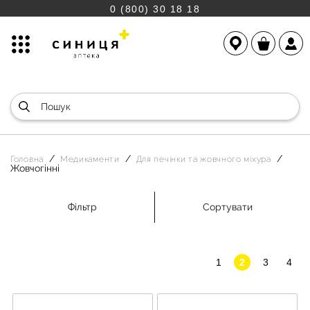
0 (800) 30 18 18
Головна
Медикаменти
Для печінки та жовчного міхура
Жовчогінні
Фільтр
Сортувати
1
2
3
4