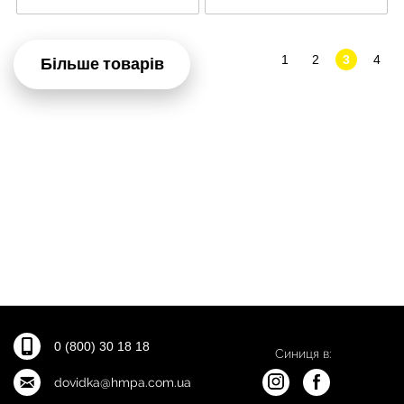
1
2
3
4
Більше товарів
0 (800) 30 18 18
Синиця в:
dovidka@hmpa.com.ua