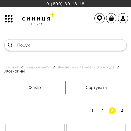
0 (800) 30 18 18
Головна
Медикаменти
Для печінки та жовчного міхура
Жовчогінні
Фільтр
Сортувати
1
2
3
4