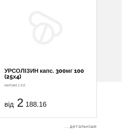
УРСОЛІЗИН капс. 300мг 100
УРСО
(25х4)
30 (1
МИТИМ С.Р.Л.
БОВІОС Ф
2
від
188.16
від
... детальніше