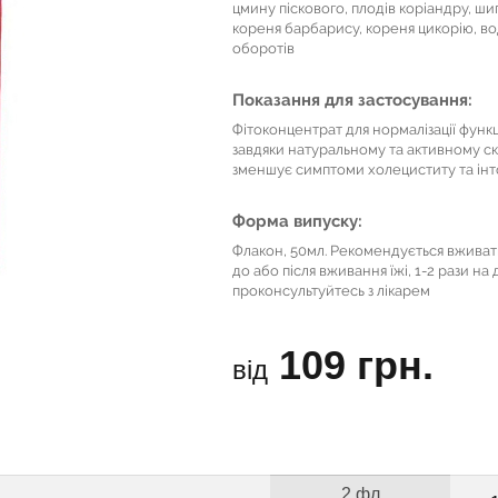
цмину піскового, плодів коріандру, ш
кореня барбарису, кореня цикорію, во
оборотів
Показання для застосування:
Фітоконцентрат для нормалізації функц
завдяки натуральному та активному с
зменшує симптоми холециститу та інто
Форма випуску:
Флакон, 50мл. Рекомендується вживати
до або після вживання їжі, 1-2 рази 
проконсультуйтесь з лікарем
109 грн.
від
2 фл