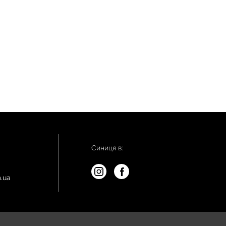
Синиця в:
.ua