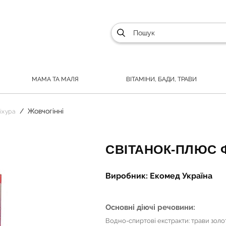
МАМА ТА МАЛЯ
ВІТАМІНИ, БАДИ, ТРАВИ
Жовчогінні
іхура
СВІТАНОК-ПЛЮС 
Виробник: Екомед Україна
Основні діючі речовини:
Водно-спиртові екстракти: трави золото