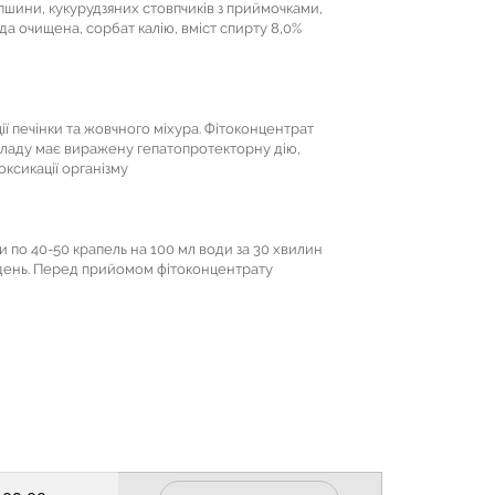
ипшини, кукурудзяних стовпчиків з приймочками,
да очищена, сорбат калію, вміст спирту 8,0%
ії печінки та жовчного міхура. Фітоконцентрат
кладу має виражену гепатопротекторну дію,
ксикації організму
 по 40-50 крапель на 100 мл води за 30 хвилин
на день. Перед прийомом фітоконцентрату