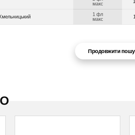
макс
1 фл
 Хмельницький
макс
Продовжити пошу
НО