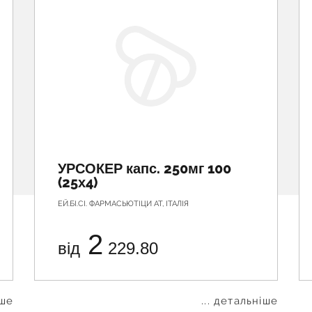
УРСОКЕР капс. 250мг 100
(25х4)
ЕЙ.БІ.СІ. ФАРМАСЬЮТІЦИ АТ, ІТАЛІЯ
2
від
229.80
іше
... детальніше