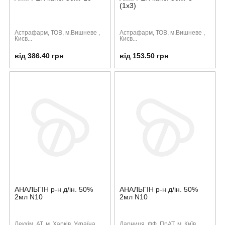
(1х3)
Астрафарм, ТОВ, м.Вишневе ,
Астрафарм, ТОВ, м.Вишневе ,
Києв...
Києв...
від 386.40 грн
від 153.50 грн
АНАЛЬГІН р-н д/ін. 50%
АНАЛЬГІН р-н д/ін. 50%
2мл N10
2мл N10
Лекхiм, АТ, м. Харків, Україна
Дарниця, ФФ, ПрАТ, м. Київ,