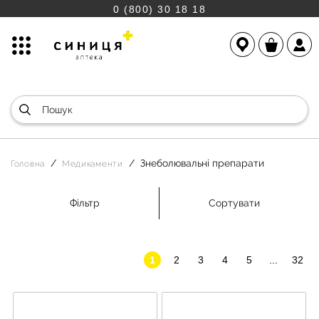
0 (800) 30 18 18
Знеболювальні препарати
Головна
Медикаменти
Фільтр
Сортувати
1
2
3
4
5
...
32