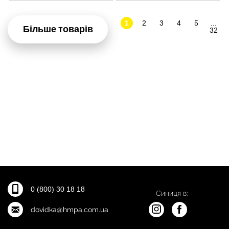
1
2
3
4
5
...
Більше товарів
32
0 (800) 30 18 18
Синиця в:
dovidka@hmpa.com.ua