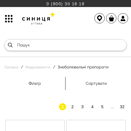
0 (800) 30 18 18
Знеболювальні препарати
Головна
Медикаменти
Фільтр
Сортувати
1
2
3
4
5
...
32