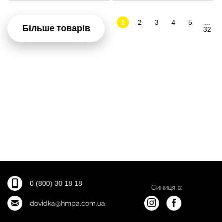
1
2
3
4
5
...
Більше товарів
32
0 (800) 30 18 18
Синиця в:
dovidka@hmpa.com.ua