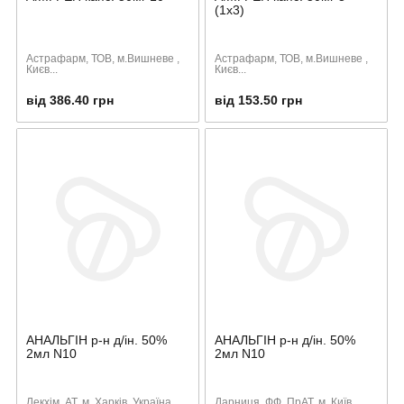
(1х3)
Астрафарм, ТОВ, м.Вишневе ,
Астрафарм, ТОВ, м.Вишневе ,
Києв...
Києв...
від 386.40 грн
від 153.50 грн
АНАЛЬГІН р-н д/ін. 50%
АНАЛЬГІН р-н д/ін. 50%
2мл N10
2мл N10
Лекхiм, АТ, м. Харків, Україна
Дарниця, ФФ, ПрАТ, м. Київ,