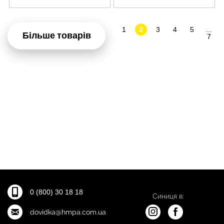
1
2
3
4
5
...
Більше товарів
7
0 (800) 30 18 18
Синиця в:
dovidka@hmpa.com.ua