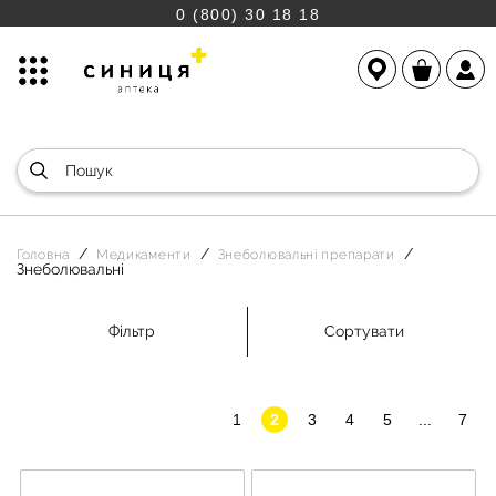
0 (800) 30 18 18
Головна
Медикаменти
Знеболювальні препарати
Знеболювальні
Фільтр
Сортувати
1
2
3
4
5
...
7