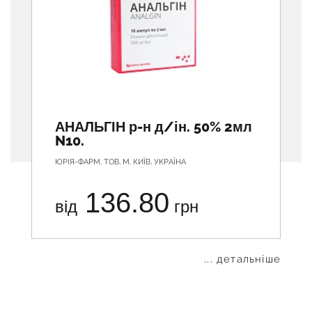
АНАЛЬГІН р-н д/ін. 50% 2мл
N10.
ЮРІЯ-ФАРМ, ТОВ, М. КИЇВ, УКРАЇНА
136.80
від
грн
... детальніше