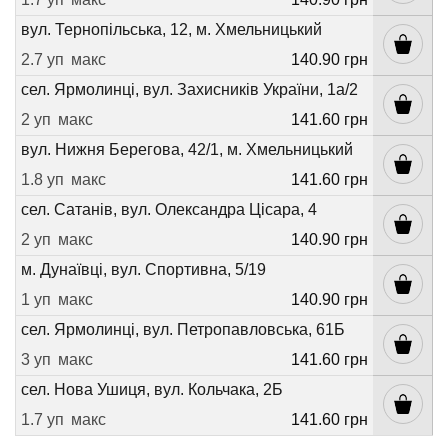
вул. Тернопільська, 12, м. Хмельницький
2.7 уп
макс
140.90 грн
сел. Ярмолинці, вул. Захисників України, 1а/2
2 уп
макс
141.60 грн
вул. Нижня Берегова, 42/1, м. Хмельницький
1.8 уп
макс
141.60 грн
сел. Сатанів, вул. Олександра Цісара, 4
2 уп
макс
140.90 грн
м. Дунаївці, вул. Спортивна, 5/19
1 уп
макс
140.90 грн
сел. Ярмолинці, вул. Петропавловська, 61Б
3 уп
макс
141.60 грн
сел. Нова Ушиця, вул. Кольчака, 2Б
1.7 уп
макс
141.60 грн